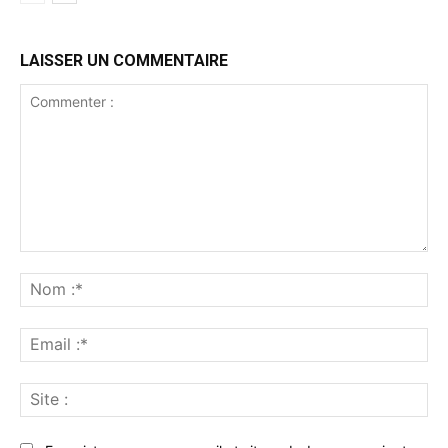
LAISSER UN COMMENTAIRE
Commenter
:
No
:*
Ema
:*
Sit
: