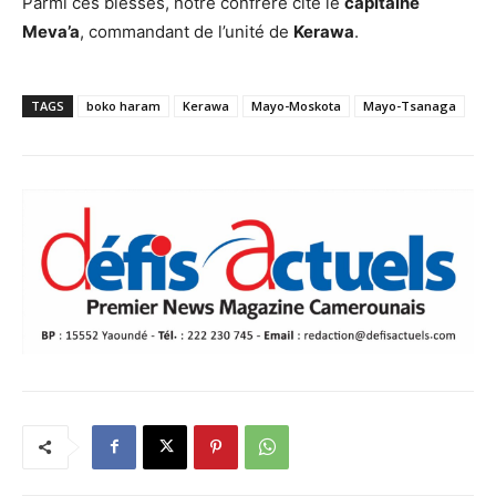
Parmi ces blessés, notre confrère cite le
capitaine
Meva’a
, commandant de l’unité de
Kerawa
.
TAGS
boko haram
Kerawa
Mayo-Moskota
Mayo-Tsanaga