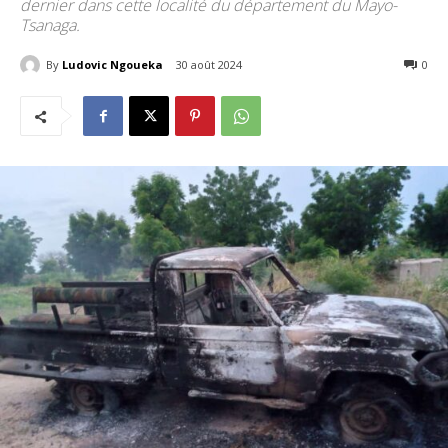
dernier dans cette localité du département du Mayo-
Tsanaga.
By
Ludovic Ngoueka
30 août 2024
234
0