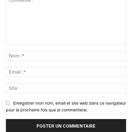
Commenter
:
No
:*
Ema
:*
Sit
:
Enregistrer mon nom, email et site web dans ce navigateur
pour la prochaine fois que je commenterai.