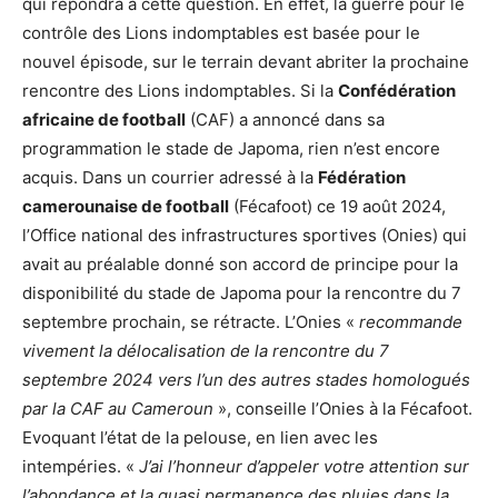
qui répondra à cette question. En effet, la guerre pour le
contrôle des Lions indomptables est basée pour le
nouvel épisode, sur le terrain devant abriter la prochaine
rencontre des Lions indomptables. Si la
Confédération
africaine de football
(CAF) a annoncé dans sa
programmation le stade de Japoma, rien n’est encore
acquis. Dans un courrier adressé à la
Fédération
camerounaise de football
(Fécafoot) ce 19 août 2024,
l’Office national des infrastructures sportives (Onies) qui
avait au préalable donné son accord de principe pour la
disponibilité du stade de Japoma pour la rencontre du 7
septembre prochain, se rétracte. L’Onies «
recommande
vivement la délocalisation de la rencontre du 7
septembre 2024 vers l’un des autres stades homologués
par la CAF au Cameroun
», conseille l’Onies à la Fécafoot.
Evoquant l’état de la pelouse, en lien avec les
intempéries. «
J’ai l’honneur d’appeler votre attention sur
l’abondance et la quasi permanence des pluies dans la