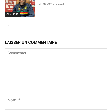
31 décembre 2025
CAN 2023
LAISSER UN COMMENTAIRE
Commenter
:
No
:*
Ema