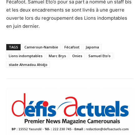
Fécafoot. Samuel Eto’o pour sa part a nommé un staff bis
et les deux encadrements se sont livrés à une guerre
ouverte lors du regroupement des Lions indomptables
en juin dernier.
TAGS
Cameroun-Namibie
Fécafoot
Japoma
Lions indomptables
Marc Brys
Onies
Samuel Eto’o
stade Ahmadou Ahidjo