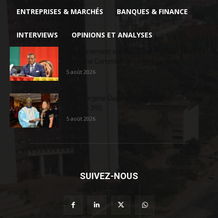
ENTREPRISES & MARCHÉS
BANQUES & FINANCE
INTERVIEWS
OPINIONS ET ANALYSES
Enseignement supérieur : Le Premier ministre
crée une Commission nationale de la...
5 août 2026
AFD : Virginie Dago quitte le Cameroun après
près de 390...
5 août 2026
SUIVEZ-NOUS