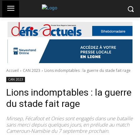
Accueil
CAN 2023
Lions indomptables : la guerre du stade fait rage
CAN 2023
Lions indomptables : la guerre
du stade fait rage
Minsep, Fécafoot et Onies sont engagés dans une bataille
sans merci depuis quelques jours, en prélude au match
Cameroun-Namibie du 7 septembre prochain.