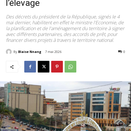
l’élevage
Des décrets du président de la République, signés le 4
mai dernier, habilitent en effet le ministre l'Economie, de
la planification et de l'aménagement du territoire à signer
avec différents partenaires, des accords de prêt, pour
financer divers projets à travers le territoire national.
By
Blaise Nnang
7 mai 2026
62
0