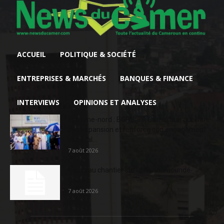
ACCUEIL
POLITIQUE & SOCIÉTÉ
ENTREPRISES & MARCHÉS
BANQUES & FINANCE
INTERVIEWS
OPINIONS ET ANALYSES
Extrême-nord : BGFIBank Cameroun accélère
son expansion et renforce son engagement
sociétal...
7 août 2026
Nouveau chantier sur la route Yaoundé-
Douala
7 août 2026