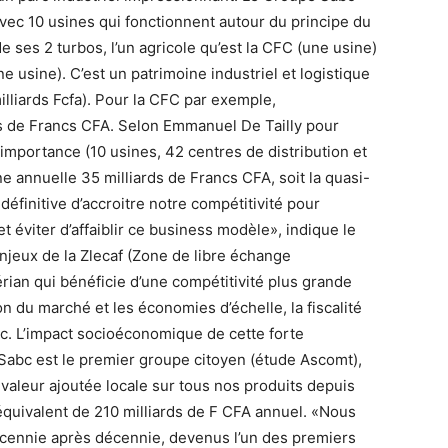
avec 10 usines qui fonctionnent autour du principe du
e ses 2 turbos, l’un agricole qu’est la CFC (une usine)
ne usine). C’est un patrimoine industriel et logistique
milliards Fcfa). Pour la CFC par exemple,
rds de Francs CFA. Selon Emmanuel De Tailly pour
 importance (10 usines, 42 centres de distribution et
ne annuelle 35 milliards de Francs CFA, soit la quasi-
 définitive d’accroitre notre compétitivité pour
et éviter d’affaiblir ce business modèle», indique le
enjeux de la Zlecaf (Zone de libre échange
rian qui bénéficie d’une compétitivité plus grande
n du marché et les économies d’échelle, la fiscalité
, etc. L’impact socioéconomique de cette forte
). Sabc est le premier groupe citoyen (étude Ascomt),
valeur ajoutée locale sur tous nos produits depuis
 l’équivalent de 210 milliards de F CFA annuel. «Nous
cennie après décennie, devenus l’un des premiers