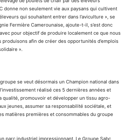
l’élevage de poulets de chair par des éleveurs
C donne non seulement vie aux paysans qui cultivent
leveurs qui souhaitent entrer dans l’aviculture », se
agnie Fermière Camerounaise, ajoute-t-il, s’est donc
, avec pour objectif de produire localement ce que nous
roduisons afin de créer des opportunités d’emplois
olidaire ».
e groupe se veut désormais un Champion national dans
 l’investissement réalisé ces 5 dernières années et
qualité, promouvoir et développer un tissu agro-
aux jeunes, assumer sa responsabilité sociétale, et
 ses matières premières et consommables du groupe
un parc industriel impressionnant. Le Groupe Sabc