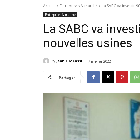
Accueil
Entreprises & marché
La SABC va investir 9
Entreprises & marché
La SABC va investi
nouvelles usines
By
Jean Luc Fassi
17 janvier 2022
Partager