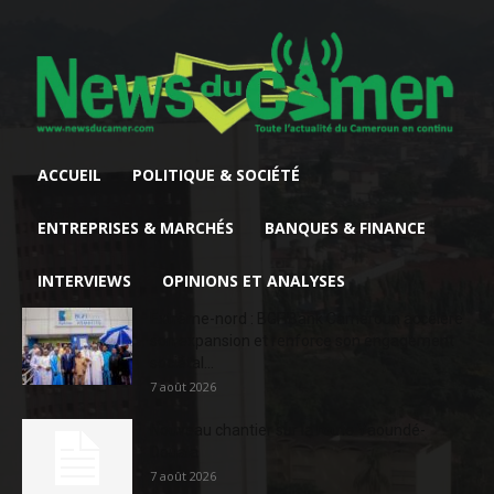
ACCUEIL
POLITIQUE & SOCIÉTÉ
ENTREPRISES & MARCHÉS
BANQUES & FINANCE
INTERVIEWS
OPINIONS ET ANALYSES
Extrême-nord : BGFIBank Cameroun accélère
son expansion et renforce son engagement
sociétal...
7 août 2026
Nouveau chantier sur la route Yaoundé-
Douala
7 août 2026