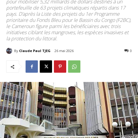
pour mobiliser 5,32 milliards de dollars destinés à un
portefeuille de 63 projets climatiques répartis dans 17
pays. D’après la Liste des projets du 1er Programme
prioritaire du Fonds Bleu pour le Bassin du Congo (F2BC),
le Cameroun figure parmi les bénéficiaires avec trois
initiatives ciblant les mangroves, les espèces invasives et
la protection du littoral.
By
Claude Paul TJEG
26 mai 2026
81
0