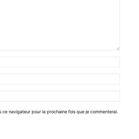
Nom
:*
Email
:*
Site
:
s ce navigateur pour la prochaine fois que je commenterai.