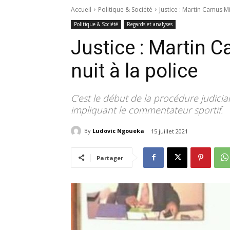
Accueil
Politique & Société
Justice : Martin Camus Mi
Politique & Société
Regards et analyses
Justice : Martin 
nuit à la police
C’est le début de la procédure judicia
impliquant le commentateur sportif.
By
Ludovic Ngoueka
15 juillet 2021
Partager