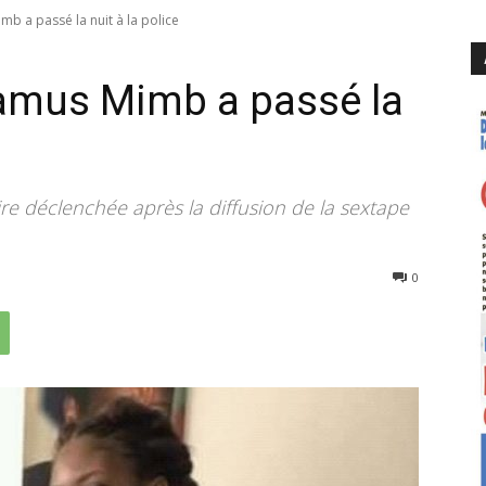
mb a passé la nuit à la police
Camus Mimb a passé la
ire déclenchée après la diffusion de la sextape
704
0