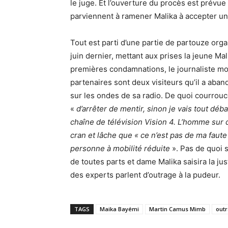
le juge. Et l’ouverture du procès est prévue 
parviennent à ramener Malika à accepter un
Tout est parti d’une partie de partouze or
juin dernier, mettant aux prises la jeune Ma
premières condamnations, le journaliste mo
partenaires sont deux visiteurs qu’il a aba
sur les ondes de sa radio. De quoi courrouc
«
d’arrêter de mentir, sinon je vais tout déba
chaîne de télévision Vision 4. L’homme sur 
cran et lâche que « ce n’est pas de ma faute 
personne à mobilité réduite
». Pas de quoi 
de toutes parts et dame Malika saisira la justi
des experts parlent d’outrage à la pudeur.
TAGS
Maika Bayémi
Martin Camus Mimb
outr