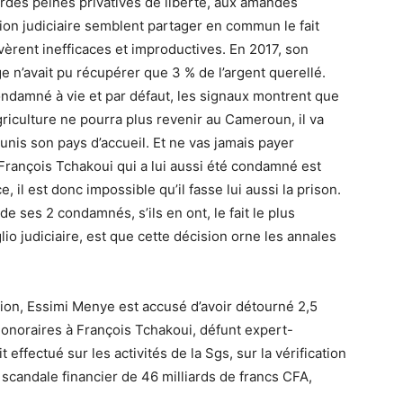
urdes peines privatives de liberté, aux amandes
tion judiciaire semblent partager en commun le fait
vèrent inefficaces et improductives. En 2017, son
ge n’avait pu récupérer que 3 % de l’argent querellé.
ondamné à vie et par défaut, les signaux montrent que
’Agriculture ne pourra plus revenir au Cameroun, il va
-unis son pays d’accueil. Et ne vas jamais payer
 François Tchakoui qui a lui aussi été condamné est
, il est donc impossible qu’il fasse lui aussi la prison.
de ses 2 condamnés, s’ils en ont, le fait le plus
lio judiciaire, est que cette décision orne les annales
ion, Essimi Menye est accusé d’avoir détourné 2,5
’honoraires à François Tchakoui, défunt expert-
 effectué sur les activités de la Sgs, sur la vérification
 scandale financier de 46 milliards de francs CFA,