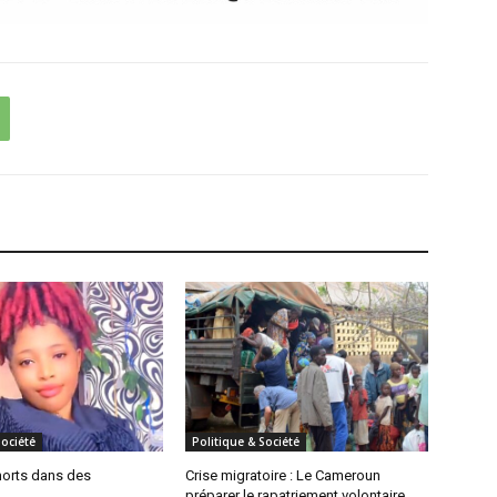
Société
Politique & Société
morts dans des
Crise migratoire : Le Cameroun
préparer le rapatriement volontaire