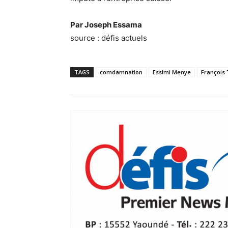
Par Joseph Essama
source : défis actuels
TAGS
comdamnation
Essimi Menye
François