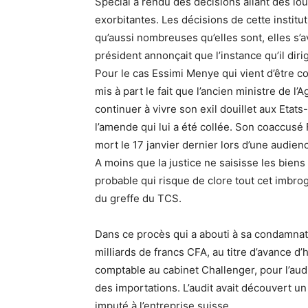
Spécial a rendu des décisions allant des lo
exorbitantes. Les décisions de cette institu
qu’aussi nombreuses qu’elles sont, elles s’a
président annonçait que l’instance qu’il diri
Pour le cas Essimi Menye qui vient d’être c
mis à part le fait que l’ancien ministre de l
continuer à vivre son exil douillet aux Etats
l’amende qui lui a été collée. Son coaccusé
mort le 17 janvier dernier lors d’une audience
A moins que la justice ne saisisse les biens 
probable qui risque de clore tout cet imbrog
du greffe du TCS.
Dans ce procès qui a abouti à sa condamnat
milliards de francs CFA, au titre d’avance d
comptable au cabinet Challenger, pour l’audit
des importations. L’audit avait découvert un
imputé à l’entreprise suisse.