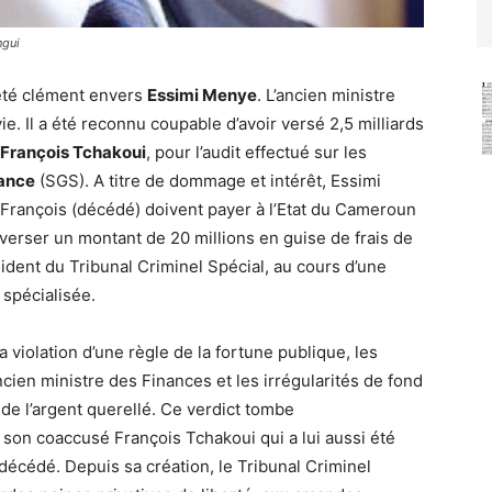
ngui
été clément envers
Essimi Menye
. L’ancien ministre
e. Il a été reconnu coupable d’avoir versé 2,5 milliards
François Tchakoui
, pour l’audit effectué sur les
lance
(SGS). A titre de dommage et intérêt, Essimi
François (décédé) doivent payer à l’Etat du Cameroun
 verser un montant de 20 millions en guise de frais de
ésident du Tribunal Criminel Spécial, au cours d’une
 spécialisée.
a violation d’une règle de la fortune publique, les
ncien ministre des Finances et les irrégularités de fond
de l’argent querellé. Ce verdict tombe
on coaccusé François Tchakoui qui a lui aussi été
écédé. Depuis sa création, le Tribunal Criminel