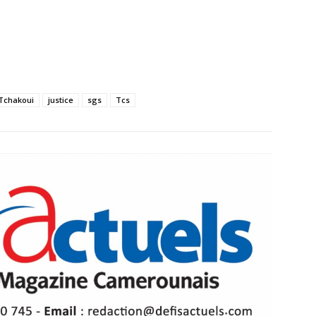
 Tchakoui
justice
sgs
Tcs