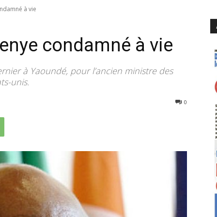
condamné à vie
Menye condamné à vie
rnier à Yaoundé, pour l’ancien ministre des
ts-unis.
4248
0