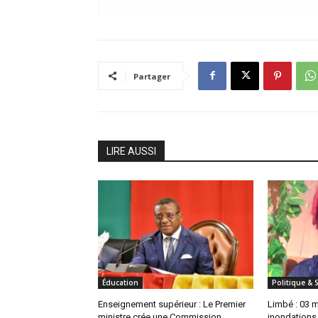
Partager
LIRE AUSSI
Éducation
Politique & 
Enseignement supérieur : Le Premier
Limbé : 03 
ministre crée une Commission
inondations