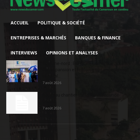
ACCUEIL
POLITIQUE & SOCIÉTÉ
ENTREPRISES & MARCHÉS
BANQUES & FINANCE
INTERVIEWS
OPINIONS ET ANALYSES
Extrême-nord : BGFIBank Cameroun accélère
son expansion et renforce son engagement
sociétal...
7 août 2026
Nouveau chantier sur la route Yaoundé-
Douala
7 août 2026