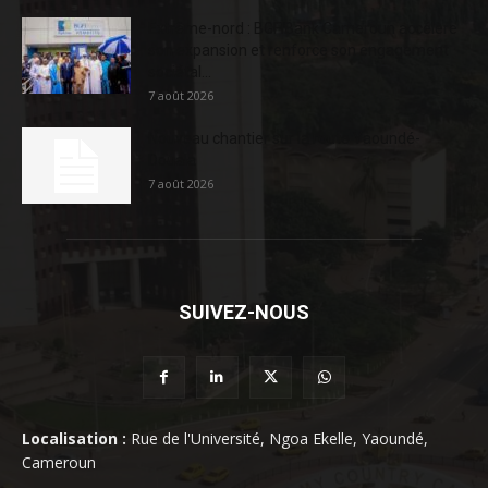
Extrême-nord : BGFIBank Cameroun accélère
son expansion et renforce son engagement
sociétal...
7 août 2026
Nouveau chantier sur la route Yaoundé-
Douala
7 août 2026
SUIVEZ-NOUS
Localisation :
Rue de l'Université, Ngoa Ekelle, Yaoundé,
Cameroun