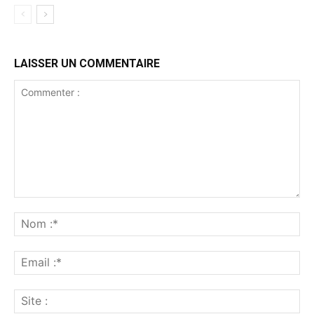
LAISSER UN COMMENTAIRE
Commenter
:
No
:*
Ema
:*
Sit
: