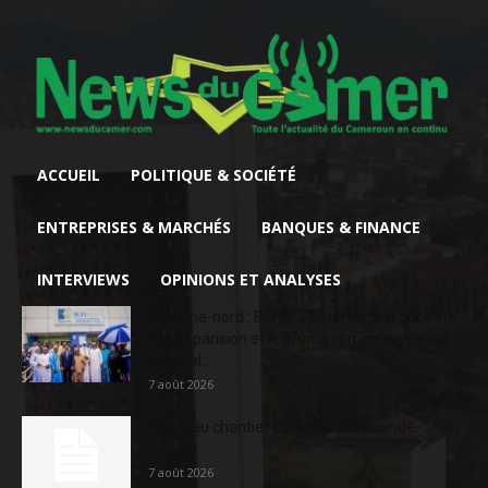
ACCUEIL
POLITIQUE & SOCIÉTÉ
ENTREPRISES & MARCHÉS
BANQUES & FINANCE
INTERVIEWS
OPINIONS ET ANALYSES
Extrême-nord : BGFIBank Cameroun accélère
son expansion et renforce son engagement
sociétal...
7 août 2026
Nouveau chantier sur la route Yaoundé-
Douala
7 août 2026