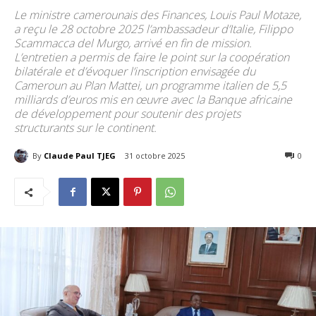
Le ministre camerounais des Finances, Louis Paul Motaze,
a reçu le 28 octobre 2025 l’ambassadeur d’Italie, Filippo
Scammacca del Murgo, arrivé en fin de mission.
L’entretien a permis de faire le point sur la coopération
bilatérale et d’évoquer l’inscription envisagée du
Cameroun au Plan Mattei, un programme italien de 5,5
milliards d’euros mis en œuvre avec la Banque africaine
de développement pour soutenir des projets
structurants sur le continent.
By
Claude Paul TJEG
31 octobre 2025
107
0