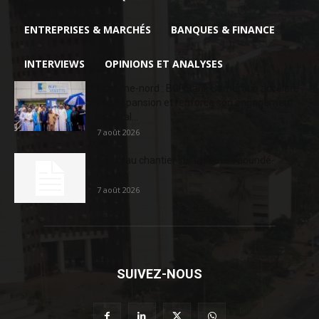
ENTREPRISES & MARCHÉS
BANQUES & FINANCE
INTERVIEWS
OPINIONS ET ANALYSES
Extrême-nord : BGFIBank Cameroun accélère
son expansion et renforce son engagement
sociétal...
7 août 2026
Nouveau chantier sur la route Yaoundé-
Douala
7 août 2026
SUIVEZ-NOUS