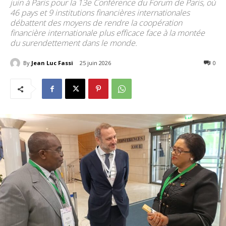
juin à Paris pour la 13e Conférence du Forum de Paris, où
46 pays et 9 institutions financières internationales
débattent des moyens de rendre la coopération
financière internationale plus efficace face à la montée
du surendettement dans le monde.
By
Jean Luc Fassi
25 juin 2026
89
0