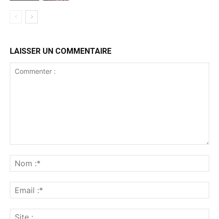
LAISSER UN COMMENTAIRE
Commenter
:
No
:*
Ema
:*
Sit