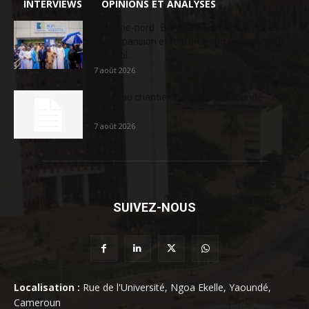
INTERVIEWS
OPINIONS ET ANALYSES
Extrême-nord : BGFIBank Cameroun accélère
son expansion et renforce son engagement
sociétal...
7 août 2026
Nouveau chantier sur la route Yaoundé-
Douala
7 août 2026
SUIVEZ-NOUS
Localisation :
Rue de l'Université, Ngoa Ekelle, Yaoundé,
Cameroun