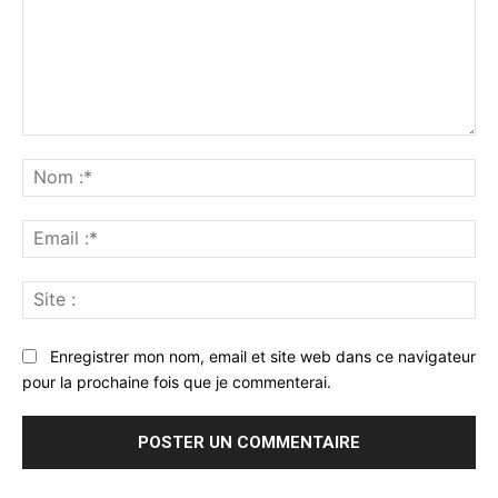
Commenter
:
No
:*
Ema
:*
Sit
:
Enregistrer mon nom, email et site web dans ce navigateur
pour la prochaine fois que je commenterai.