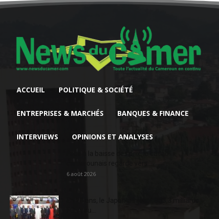
ACCUEIL
POLITIQUE & SOCIÉTÉ
ENTREPRISES & MARCHÉS
BANQUES & FINANCE
INTERVIEWS
OPINIONS ET ANALYSES
Face à la baisse des prix, le cacao
camerounais regarde vers...
6 août 2026
En 20 ans, le Japon a injecté 363,3 milliards
FCFA au...