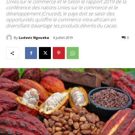
Unies sur le commerce et le Selon le rapport 2019 de la
conférence des nations Unies sur le commerce et le
développement (Cnuced), le pays doit se saisir des
opportunités qu’offre le commerce intra-africain en
diversifiant davantage les produits dévirés du cacao.
By
Ludovic Ngoueka
4 juillet 2019
2783
0