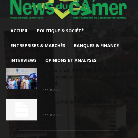
ACCUEIL
POLITIQUE & SOCIÉTÉ
ENTREPRISES & MARCHÉS
BANQUES & FINANCE
INTERVIEWS
OPINIONS ET ANALYSES
Extrême-nord : BGFIBank Cameroun accélère
son expansion et renforce son engagement
sociétal...
7 août 2026
Nouveau chantier sur la route Yaoundé-
Douala
7 août 2026