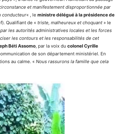
 circonstance et manifestement disproportionnée par
u conducteur
« , le
ministre délégué à la présidence de
). Qualifiant de «
triste, malheureux et choquant
» le
r les autorités administratives locales et les forces
iser les contours et les responsabilités de cet
eph Béti Assomo
, par la voix du
colonel Cyrille
e communication de son département ministériel. En
tions au calme. «
Nous rassurons la famille que cela