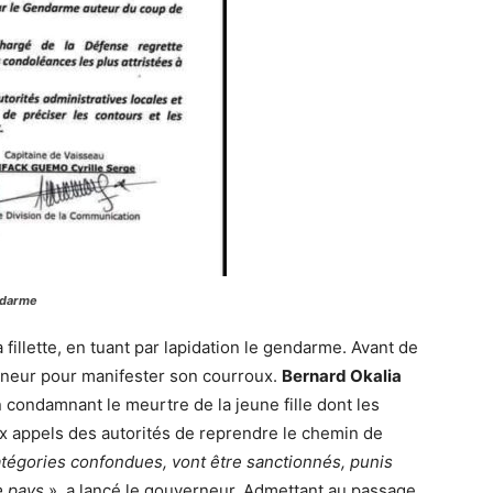
ndarme
 fillette, en tuant par lapidation le gendarme. Avant de
rneur pour manifester son courroux.
Bernard Okalia
 condamnant le meurtre de la jeune fille dont les
ux appels des autorités de reprendre le chemin de
catégories confondues, vont être sanctionnés, punis
e pays
», a lancé le gouverneur. Admettant au passage