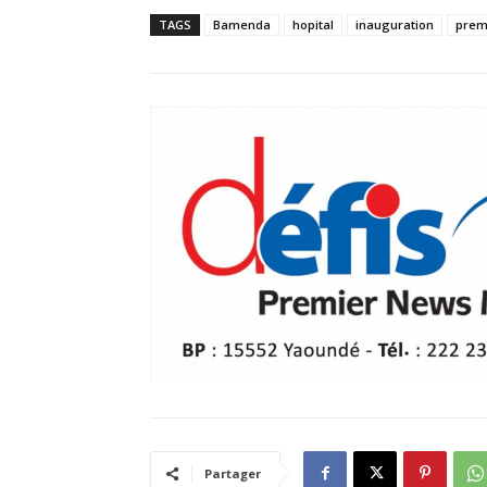
TAGS
Bamenda
hopital
inauguration
prem
Partager