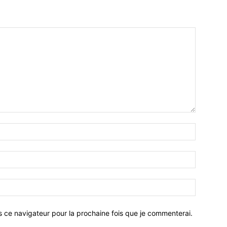
Nom
:*
Email
:*
Site
:
s ce navigateur pour la prochaine fois que je commenterai.