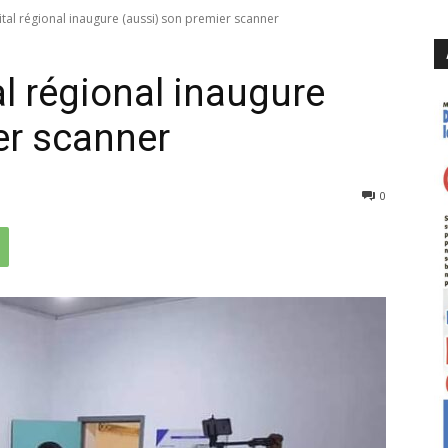
tal régional inaugure (aussi) son premier scanner
l régional inaugure
er scanner
449
0