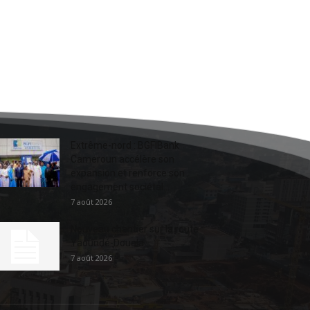
Extrême-nord : BGFIBank
Cameroun accélère son
expansion et renforce son
engagement sociétal...
7 août 2026
Nouveau chantier sur la route
Yaoundé-Douala
7 août 2026