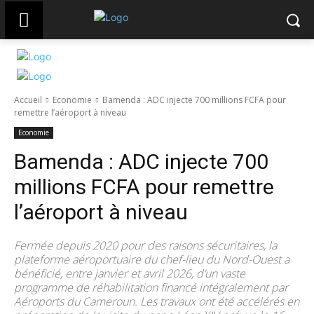
Accueil
Economie
Bamenda : ADC injecte 700 millions FCFA pour
remettre l’aéroport à niveau
Economie
Bamenda : ADC injecte 700
millions FCFA pour remettre
l’aéroport à niveau
Fermée depuis 2020 pour des raisons sécuritaires, la
plateforme aéroportuaire du chef-lieu du Nord-Ouest a
bénéficié, entre janvier et avril 2026, d’un vaste
programme de réhabilitation financé intégralement par
Aéroports du Cameroun. Les travaux ont été accélérés en