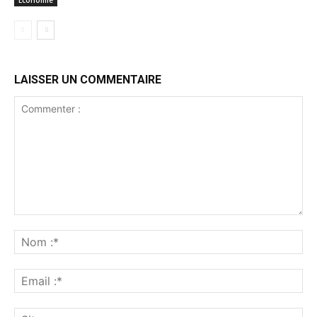
Economie
LAISSER UN COMMENTAIRE
Commenter
:
No
:*
Ema
:*
Sit