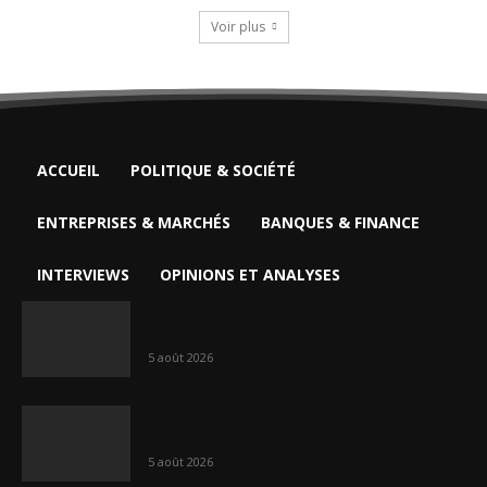
Voir plus
ACCUEIL
POLITIQUE & SOCIÉTÉ
ENTREPRISES & MARCHÉS
BANQUES & FINANCE
INTERVIEWS
OPINIONS ET ANALYSES
Enseignement supérieur : Le Premier ministre
crée une Commission nationale de la...
5 août 2026
AFD : Virginie Dago quitte le Cameroun après
près de 390...
5 août 2026