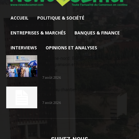
ACCUEIL
POLITIQUE & SOCIÉTÉ
ENTREPRISES & MARCHÉS
BANQUES & FINANCE
INTERVIEWS
OPINIONS ET ANALYSES
Extrême-nord : BGFIBank Cameroun accélère
son expansion et renforce son engagement
sociétal...
7 août 2026
Nouveau chantier sur la route Yaoundé-
Douala
7 août 2026