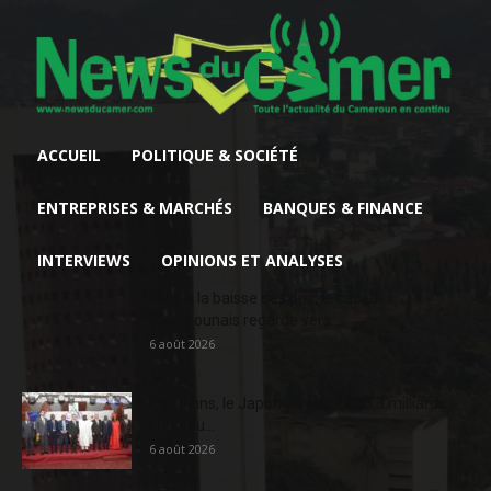
ACCUEIL
POLITIQUE & SOCIÉTÉ
ENTREPRISES & MARCHÉS
BANQUES & FINANCE
INTERVIEWS
OPINIONS ET ANALYSES
Face à la baisse des prix, le cacao
camerounais regarde vers...
6 août 2026
En 20 ans, le Japon a injecté 363,3 milliards
FCFA au...
6 août 2026