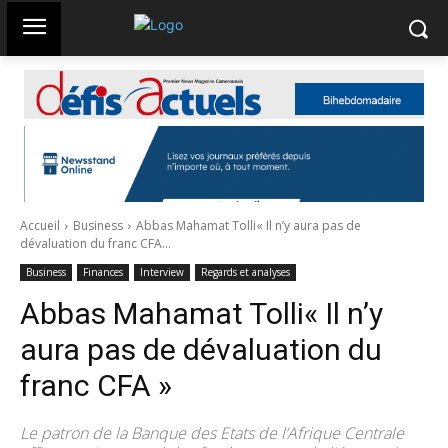
Accueil
Business
Abbas Mahamat Tolli« Il n’y aura pas de
dévaluation du franc CFA...
Business
Finances
Interview
Regards et analyses
Abbas Mahamat Tolli« Il n’y
aura pas de dévaluation du
franc CFA »
Le patron de la Banque des Etats de l’Afrique Centrale