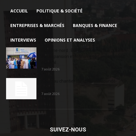
ACCUEIL
POLITIQUE & SOCIÉTÉ
ENTREPRISES & MARCHÉS
BANQUES & FINANCE
INTERVIEWS
OPINIONS ET ANALYSES
Extrême-nord : BGFIBank Cameroun accélère
son expansion et renforce son engagement
sociétal...
7 août 2026
Nouveau chantier sur la route Yaoundé-
Douala
7 août 2026
SUIVEZ-NOUS