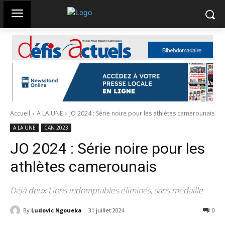
Accueil
A LA UNE
JO 2024 : Série noire pour les athlètes camerounais
A LA UNE
CAN 2023
JO 2024 : Série noire pour les
athlètes camerounais
Déjà deux Lions indomptables éliminés, sans médaille.
By
Ludovic Ngoueka
31 juillet 2024
373
0