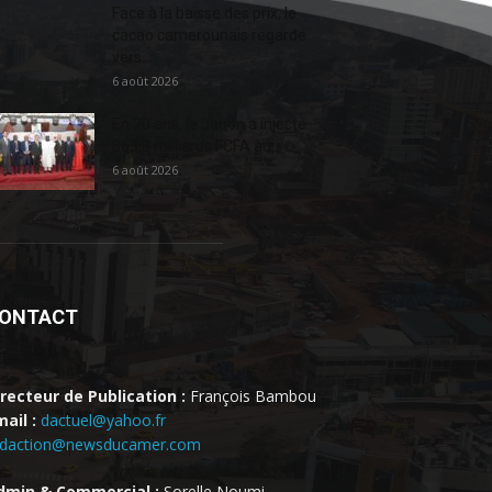
Face à la baisse des prix, le
cacao camerounais regarde
vers...
6 août 2026
En 20 ans, le Japon a injecté
363,3 milliards FCFA au...
6 août 2026
ONTACT
irecteur de Publication :
François Bambou
ail :
dactuel@yahoo.fr
edaction@newsducamer.com
dmin & Commercial :
Sorelle Noumi