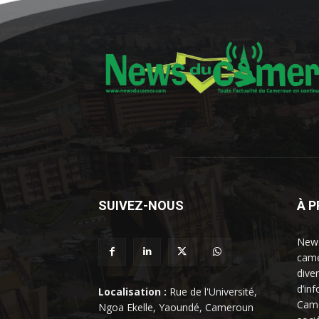
SUIVEZ-NOUS
À 
News
came
dive
d’in
Localisation :
Rue de l'Université,
Came
Ngoa Ekelle, Yaoundé, Cameroun