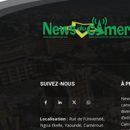
SUIVEZ-NOUS
À 
News
came
dive
d’in
Localisation :
Rue de l'Université,
Came
Ngoa Ekelle, Yaoundé, Cameroun