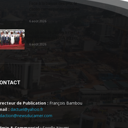
Face à la baisse des prix, le
cacao camerounais regarde
vers...
6 août 2026
En 20 ans, le Japon a injecté
363,3 milliards FCFA au...
6 août 2026
ONTACT
irecteur de Publication :
François Bambou
ail :
dactuel@yahoo.fr
edaction@newsducamer.com
dmin & Commercial :
Sorelle Noumi