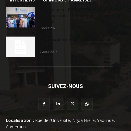
Extrême-nord : BGFIBank Cameroun accélère
son expansion et renforce son engagement
sociétal...
7 août 2026
Nouveau chantier sur la route Yaoundé-
Douala
7 août 2026
SUIVEZ-NOUS
Localisation :
Rue de l'Université, Ngoa Ekelle, Yaoundé,
Cameroun