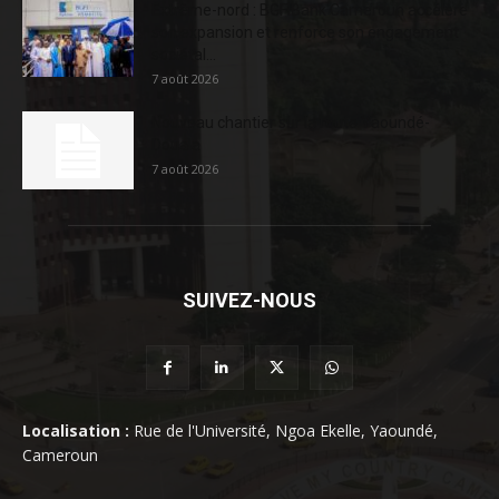
Extrême-nord : BGFIBank Cameroun accélère
son expansion et renforce son engagement
sociétal...
7 août 2026
Nouveau chantier sur la route Yaoundé-
Douala
7 août 2026
SUIVEZ-NOUS
Localisation :
Rue de l'Université, Ngoa Ekelle, Yaoundé,
Cameroun