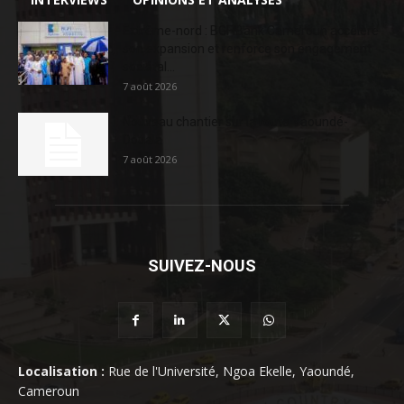
Extrême-nord : BGFIBank Cameroun accélère
son expansion et renforce son engagement
sociétal...
7 août 2026
Nouveau chantier sur la route Yaoundé-
Douala
7 août 2026
SUIVEZ-NOUS
Localisation :
Rue de l'Université, Ngoa Ekelle, Yaoundé,
Cameroun