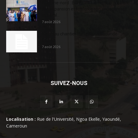
Extrême-nord : BGFIBank Cameroun accélère
son expansion et renforce son engagement
sociétal...
7 août 2026
Nouveau chantier sur la route Yaoundé-
Douala
7 août 2026
SUIVEZ-NOUS
Localisation :
Rue de l'Université, Ngoa Ekelle, Yaoundé,
Cameroun