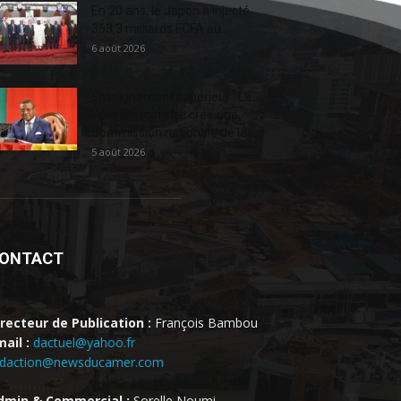
En 20 ans, le Japon a injecté
363,3 milliards FCFA au...
6 août 2026
Enseignement supérieur : Le
Premier ministre crée une
Commission nationale de la...
5 août 2026
ONTACT
irecteur de Publication :
François Bambou
ail :
dactuel@yahoo.fr
edaction@newsducamer.com
dmin & Commercial :
Sorelle Noumi