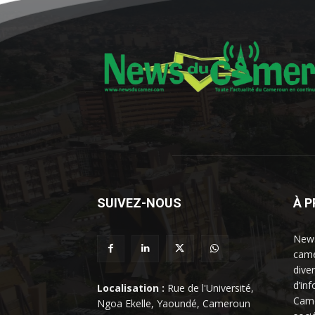
SUIVEZ-NOUS
À 
News
came
dive
d’in
Localisation :
Rue de l'Université,
Came
Ngoa Ekelle, Yaoundé, Cameroun