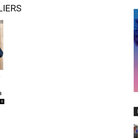
LIERS
r
a
0