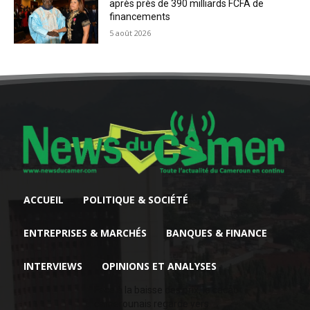
après près de 390 milliards FCFA de
financements
5 août 2026
ACCUEIL
POLITIQUE & SOCIÉTÉ
ENTREPRISES & MARCHÉS
BANQUES & FINANCE
INTERVIEWS
OPINIONS ET ANALYSES
Face à la baisse des prix, le cacao
camerounais regarde vers...