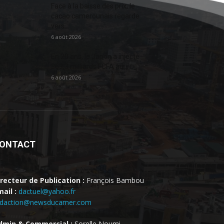
Face à la baisse des prix, le
cacao camerounais regarde
vers...
6 août 2026
En 20 ans, le Japon a injecté
363,3 milliards FCFA au...
6 août 2026
ONTACT
irecteur de Publication :
François Bambou
ail :
dactuel@yahoo.fr
edaction@newsducamer.com
dmin & Commercial :
Sorelle Noumi