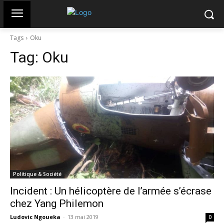
Tags
Oku
Tag:
Oku
Politique & Société
Incident : Un hélicoptère de l’armée s’écrase
chez Yang Philemon
Ludovic Ngoueka
-
13 mai 2019
0