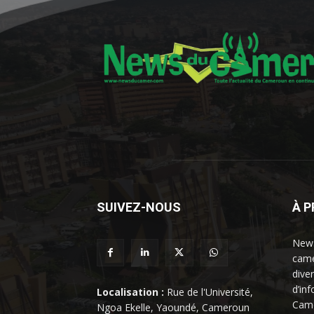
SUIVEZ-NOUS
À 
News
came
dive
d’in
Localisation :
Rue de l'Université,
Came
Ngoa Ekelle, Yaoundé, Cameroun