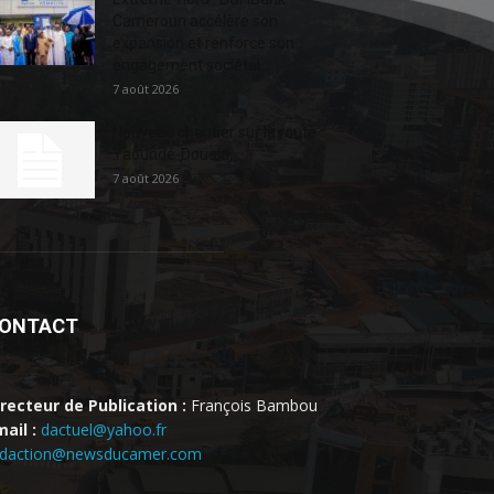
Cameroun accélère son
expansion et renforce son
engagement sociétal...
7 août 2026
Nouveau chantier sur la route
Yaoundé-Douala
7 août 2026
ONTACT
irecteur de Publication :
François Bambou
ail :
dactuel@yahoo.fr
edaction@newsducamer.com