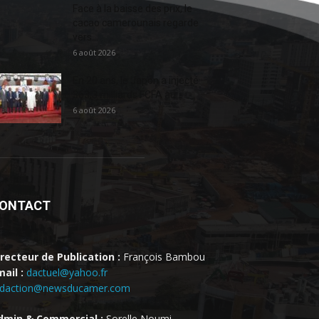
Face à la baisse des prix, le
cacao camerounais regarde
vers...
6 août 2026
En 20 ans, le Japon a injecté
363,3 milliards FCFA au...
6 août 2026
ONTACT
irecteur de Publication :
François Bambou
ail :
dactuel@yahoo.fr
edaction@newsducamer.com
dmin & Commercial :
Sorelle Noumi