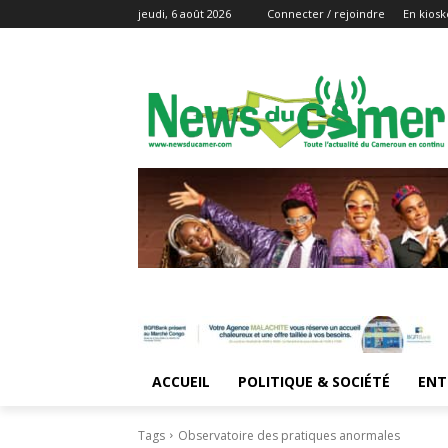
jeudi, 6 août 2026
Connecter / rejoindre
En kiosk
ACCUEIL
POLITIQUE & SOCIÉTÉ
ENT
Tags
Observatoire des pratiques anormales