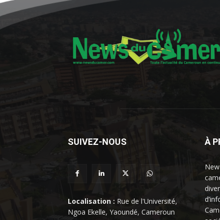
SUIVEZ-NOUS
À 
News
came
dive
d’in
Localisation :
Rue de l'Université,
Came
Ngoa Ekelle, Yaoundé, Cameroun