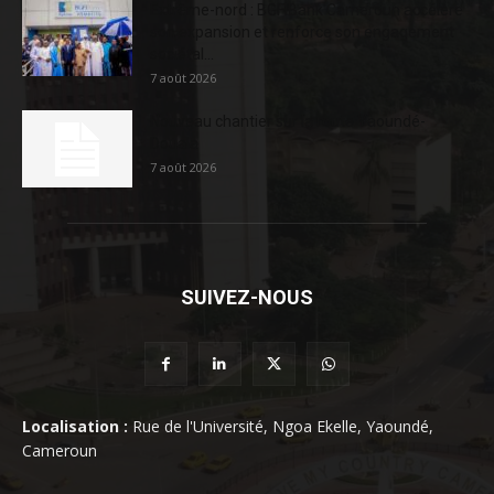
Extrême-nord : BGFIBank Cameroun accélère
son expansion et renforce son engagement
sociétal...
7 août 2026
Nouveau chantier sur la route Yaoundé-
Douala
7 août 2026
SUIVEZ-NOUS
Localisation :
Rue de l'Université, Ngoa Ekelle, Yaoundé,
Cameroun