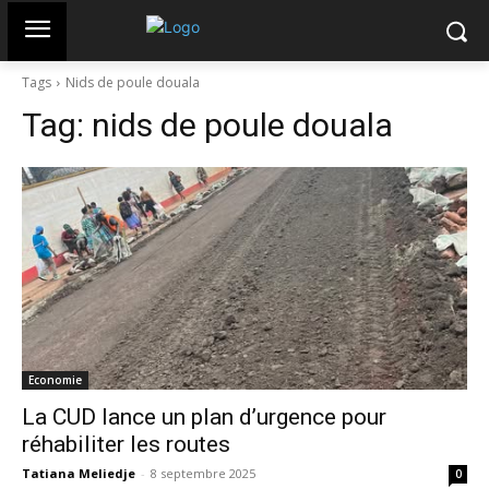
Tags
Nids de poule douala
Tag:
nids de poule douala
Economie
La CUD lance un plan d’urgence pour
réhabiliter les routes
Tatiana Meliedje
-
8 septembre 2025
0