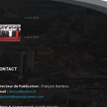
Face à la baisse des prix, le
cacao camerounais regarde
vers...
6 août 2026
En 20 ans, le Japon a injecté
363,3 milliards FCFA au...
6 août 2026
ONTACT
irecteur de Publication :
François Bambou
ail :
dactuel@yahoo.fr
edaction@newsducamer.com
dmin & Commercial :
Sorelle Noumi