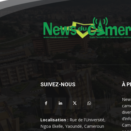
SUIVEZ-NOUS
À 
News
came
dive
d’in
Localisation :
Rue de l'Université,
Came
Ngoa Ekelle, Yaoundé, Cameroun