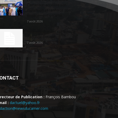
Cameroun accélère son
expansion et renforce son
engagement sociétal...
7 août 2026
Nouveau chantier sur la route
Yaoundé-Douala
7 août 2026
ONTACT
irecteur de Publication :
François Bambou
ail :
dactuel@yahoo.fr
edaction@newsducamer.com