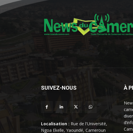
SUIVEZ-NOUS
À 
News
came
dive
d’in
Localisation :
Rue de l'Université,
Came
Ngoa Ekelle, Yaoundé, Cameroun