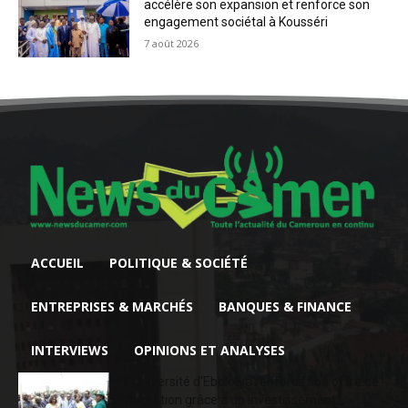
accélère son expansion et renforce son
engagement sociétal à Kousséri
7 août 2026
ACCUEIL
POLITIQUE & SOCIÉTÉ
ENTREPRISES & MARCHÉS
BANQUES & FINANCE
INTERVIEWS
OPINIONS ET ANALYSES
L’Université d’Ebolowa renforce son offre de
formation grâce à un investissement...