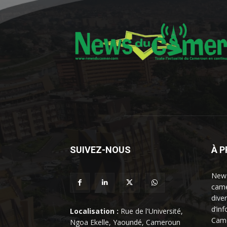
SUIVEZ-NOUS
À 
News
came
dive
d’in
Localisation :
Rue de l'Université,
Came
Ngoa Ekelle, Yaoundé, Cameroun