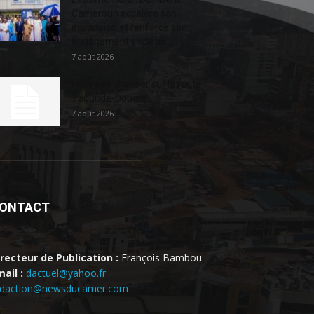
Cameroun accélère son
expansion et renforce son
engagement sociétal...
7 août 2026
Nouveau chantier sur la route
Yaoundé-Douala
7 août 2026
ONTACT
irecteur de Publication :
François Bambou
ail :
dactuel@yahoo.fr
edaction@newsducamer.com