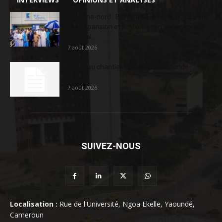
Extrême-nord : BGFIBank Cameroun accélère
son expansion et renforce son engagement
sociétal...
7 août 2026
Nouveau chantier sur la route Yaoundé-
Douala
7 août 2026
SUIVEZ-NOUS
Localisation :
Rue de l'Université, Ngoa Ekelle, Yaoundé,
Cameroun