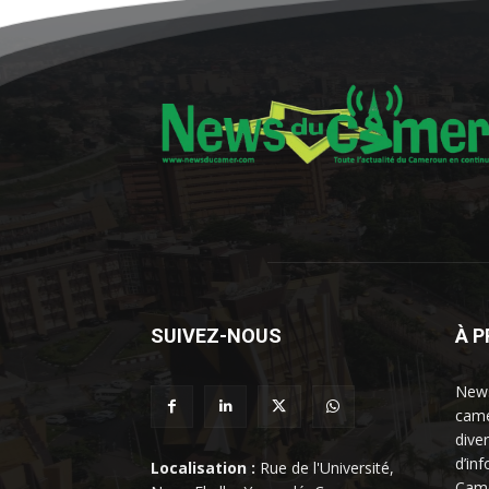
SUIVEZ-NOUS
À 
News
came
dive
d’in
Localisation :
Rue de l'Université,
Came