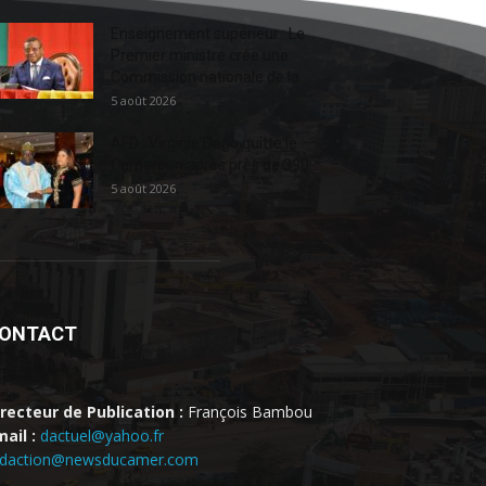
Enseignement supérieur : Le
Premier ministre crée une
Commission nationale de la...
5 août 2026
AFD : Virginie Dago quitte le
Cameroun après près de 390...
5 août 2026
ONTACT
irecteur de Publication :
François Bambou
ail :
dactuel@yahoo.fr
edaction@newsducamer.com