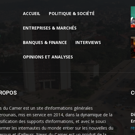
ACCUEIL
POLITIQUE & SOCIÉTÉ
ENTREPRISES & MARCHÉS
BANQUES & FINANCE
INTERVIEWS
OPINIONS ET ANALYSES
PROPOS
C
 du Camer est un site d’informations générales
D
rounais, mis en service en 2014, dans la dynamique de la
Em
rsification des supports d’informations, et avec le souci
r
former les internautes du monde entier sur les nouvelles du
roun et d’ailleurs. News du Camer est un produit de la