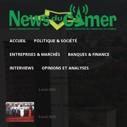
ACCUEIL
POLITIQUE & SOCIÉTÉ
ENTREPRISES & MARCHÉS
BANQUES & FINANCE
INTERVIEWS
OPINIONS ET ANALYSES
Face à la baisse des prix, le cacao
camerounais regarde vers...
6 août 2026
En 20 ans, le Japon a injecté 363,3 milliards
FCFA au...
6 août 2026