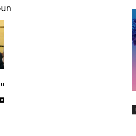
oun
du
0