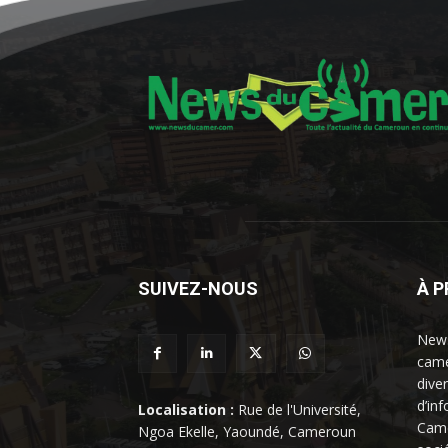
SUIVEZ-NOUS
À 
News
came
dive
d’in
Localisation :
Rue de l'Université,
Came
Ngoa Ekelle, Yaoundé, Cameroun