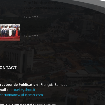
Face à la baisse des prix, le
cacao camerounais regarde
vers...
6 août 2026
En 20 ans, le Japon a injecté
363,3 milliards FCFA au...
6 août 2026
ONTACT
irecteur de Publication :
François Bambou
ail :
dactuel@yahoo.fr
edaction@newsducamer.com
dmin & Commercial :
Sorelle Noumi