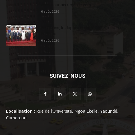
camerounais regarde vers...
6 août 2026
En 20 ans, le Japon a injecté 363,3 milliards
FCFA au...
6 août 2026
SUIVEZ-NOUS
Localisation :
Rue de l'Université, Ngoa Ekelle, Yaoundé,
Cameroun