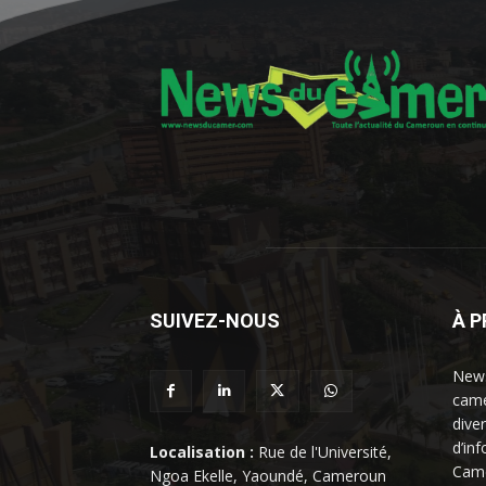
SUIVEZ-NOUS
À 
News
came
dive
d’in
Localisation :
Rue de l'Université,
Came
Ngoa Ekelle, Yaoundé, Cameroun