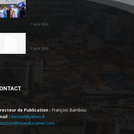
Cameroun accélère son
expansion et renforce son
engagement sociétal...
7 août 2026
Nouveau chantier sur la route
Yaoundé-Douala
7 août 2026
ONTACT
irecteur de Publication :
François Bambou
ail :
dactuel@yahoo.fr
edaction@newsducamer.com