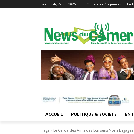
vendredi, 7 août 2026
Connecter / rejoindre
En k
ACCUEIL
POLITIQUE & SOCIÉTÉ
ENT
Tags
Le Cercle des Amis des Ecrivains Noirs Engagés (