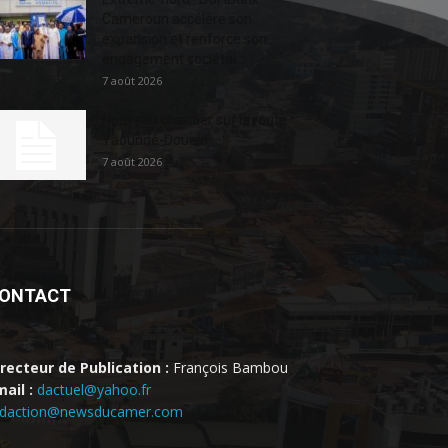
Cameroun accélère son
expansion et renforce son
engagement sociétal...
7 août 2026
Nouveau chantier sur la route
Yaoundé-Douala
7 août 2026
ONTACT
irecteur de Publication :
François Bambou
ail :
dactuel@yahoo.fr
edaction@newsducamer.com