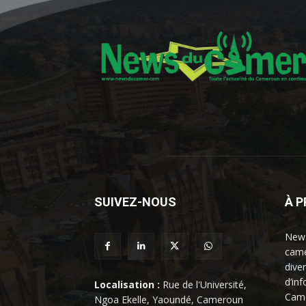
SUIVEZ-NOUS
À 
News
came
dive
d’in
Localisation :
Rue de l'Université,
Came
Ngoa Ekelle, Yaoundé, Cameroun