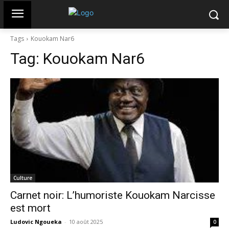
Tags
Kouokam Nar6
Tag:
Kouokam Nar6
Culture
Carnet noir: L’humoriste Kouokam Narcisse
est mort
Ludovic Ngoueka
-
10 août 2025
0