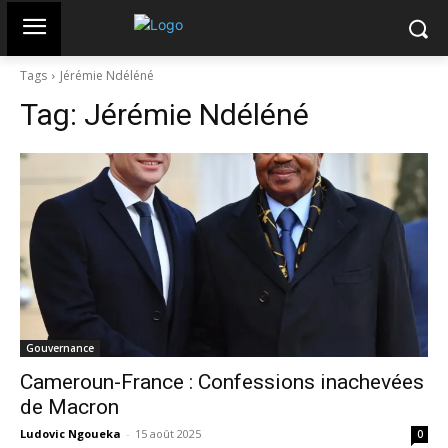
Tags
Jérémie Ndéléné
Tag:
Jérémie Ndéléné
Gouvernance
Cameroun-France : Confessions inachevées
de Macron
Ludovic Ngoueka
-
15 août 2025
0