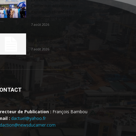
Cameroun accélère son
expansion et renforce son
engagement sociétal...
7 août 2026
Nouveau chantier sur la route
Yaoundé-Douala
7 août 2026
ONTACT
irecteur de Publication :
François Bambou
ail :
dactuel@yahoo.fr
edaction@newsducamer.com