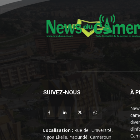
SUIVEZ-NOUS
À 
News
came
dive
d’in
Localisation :
Rue de l'Université,
Came
Ngoa Ekelle, Yaoundé, Cameroun