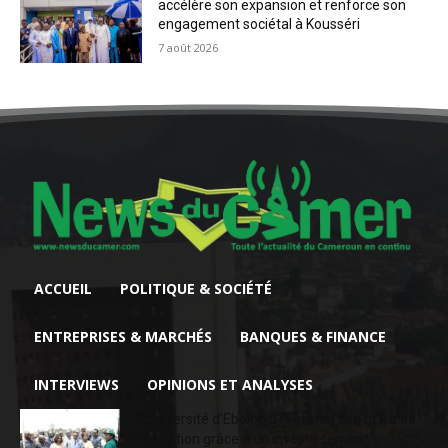
accélère son expansion et renforce son
engagement sociétal à Kousséri
7 août 2026
ACCUEIL
POLITIQUE & SOCIÉTÉ
ENTREPRISES & MARCHÉS
BANQUES & FINANCE
INTERVIEWS
OPINIONS ET ANALYSES
L’Université d’Ebolowa renforce son offre de
formation grâce à un investissement...